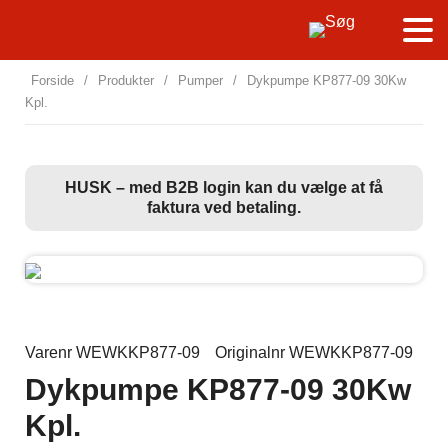
Forside
/
Produkter
/
Pumper
/
Dykpumpe KP877-09 30Kw
Kpl.
HUSK – med B2B login kan du vælge at få
faktura ved betaling.
Varenr WEWKKP877-09
Originalnr WEWKKP877-09
Dykpumpe KP877-09 30Kw
Kpl.