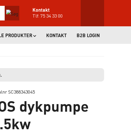
Kontakt
Tlf:
75 34 33 00
LE PRODUKTER
KONTAKT
B2B LOGIN
.
alnr SC388343045
OS dykpumpe
7.5kw