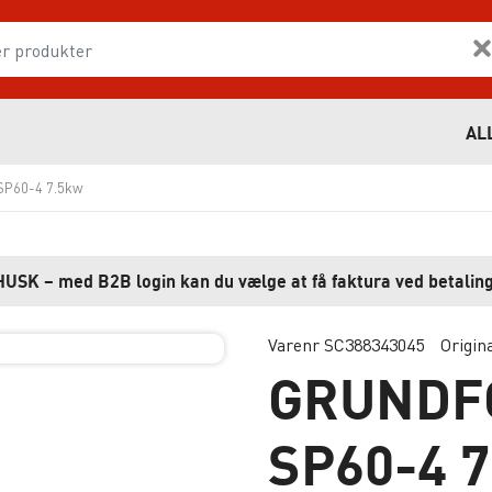
AL
P60-4 7.5kw
HUSK – med B2B login kan du vælge at få faktura ved betaling
Varenr SC388343045
Origin
GRUNDF
SP60-4 