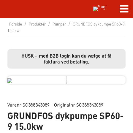
Forside
/
Produkter
/
Pumper
/
GRUNDFOS dykpumpe SP60-9
15.0kw
HUSK – med B2B login kan du vælge at få
faktura ved betaling.
Varenr SC388343089
Originalnr SC388343089
GRUNDFOS dykpumpe SP60-
9 15.0kw