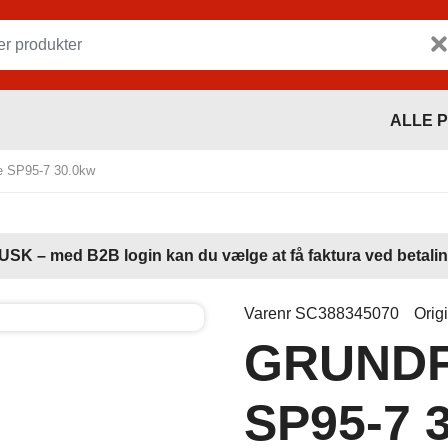
ALLE 
SP95-7 30.0kw
USK – med B2B login kan du vælge at få faktura ved betalin
Varenr SC388345070
Orig
GRUNDF
SP95-7 