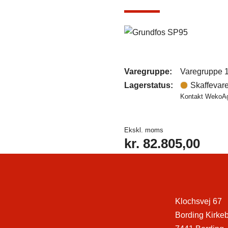
Varegruppe:
Varegruppe 
Lagerstatus:
Skaffevar
Kontakt WekoAgr
Ekskl. moms
kr.
82.805,00
Klochsvej 67
Bording Kirke