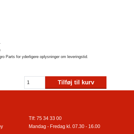
1
e
o Parts for yderligere oplysninger om leveringstid.
Tilføj til kurv
Tlf:
75 34 33 00
by
Mandag - Fredag kl. 07.30 - 16.00