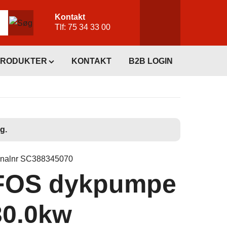
Kontakt
Tlf:
75 34 33 00
PRODUKTER
KONTAKT
B2B LOGIN
g.
inalnr SC388345070
OS dykpumpe
30.0kw