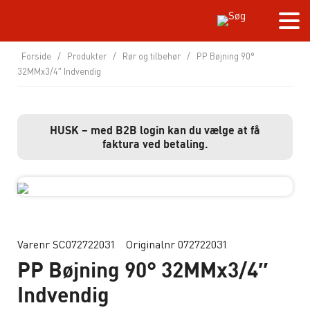
Forside
/
Produkter
/
Rør og tilbehør
/
PP Bøjning 90°
32MMx3/4″ Indvendig
HUSK – med B2B login kan du vælge at få
faktura ved betaling.
Varenr SC072722031
Originalnr 072722031
PP Bøjning 90° 32MMx3/4″
Indvendig