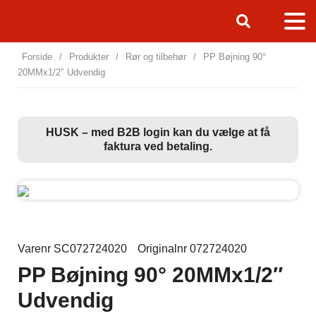
Forside
/
Produkter
/
Rør og tilbehør
/
PP Bøjning 90°
20MMx1/2″ Udvendig
HUSK – med B2B login kan du vælge at få
faktura ved betaling.
Varenr SC072724020
Originalnr 072724020
PP Bøjning 90° 20MMx1/2″
Udvendig