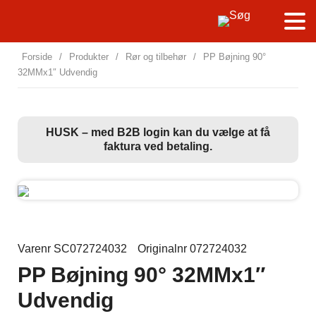
Forside
/
Produkter
/
Rør og tilbehør
/
PP Bøjning 90°
32MMx1″ Udvendig
HUSK – med B2B login kan du vælge at få
faktura ved betaling.
Varenr SC072724032
Originalnr 072724032
PP Bøjning 90° 32MMx1″
Udvendig