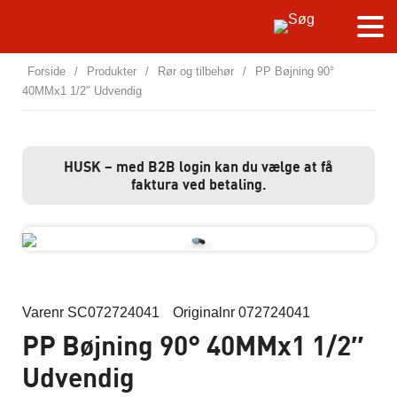
Forside
/
Produkter
/
Rør og tilbehør
/
PP Bøjning 90°
40MMx1 1/2″ Udvendig
HUSK – med B2B login kan du vælge at få
faktura ved betaling.
Varenr SC072724041
Originalnr 072724041
PP Bøjning 90° 40MMx1 1/2″
Udvendig