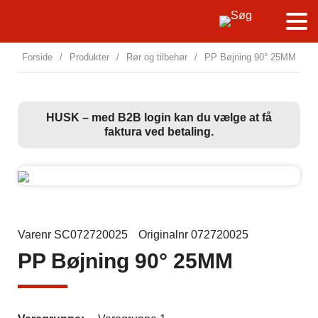
Forside
/
Produkter
/
Rør og tilbehør
/
PP Bøjning 90° 25MM
HUSK – med B2B login kan du vælge at få
faktura ved betaling.
Varenr SC072720025
Originalnr 072720025
PP Bøjning 90° 25MM