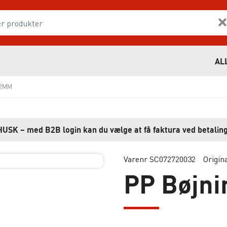
AL
32MM
HUSK – med B2B login kan du vælge at få faktura ved betaling
Varenr SC072720032
Origin
PP Bøjn