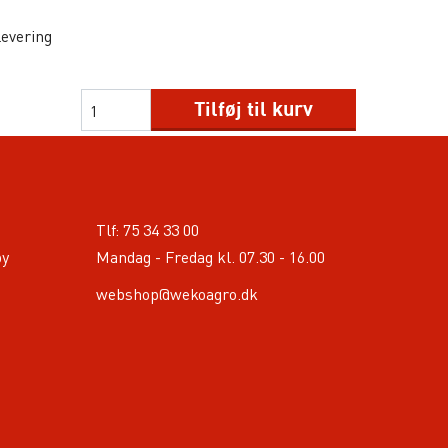
levering
Tilføj til kurv
Tlf:
75 34 33 00
by
Mandag - Fredag kl. 07.30 - 16.00
webshop@wekoagro.dk