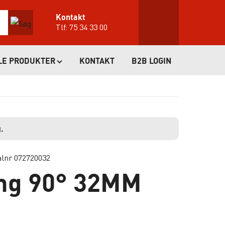
Kontakt
Tlf:
75 34 33 00
LE PRODUKTER
KONTAKT
B2B LOGIN
.
alnr 072720032
ing 90° 32MM