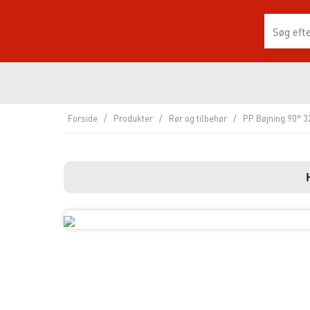
Forside
/
Produkter
/
Rør og tilbehør
/
PP Bøjning 90° 