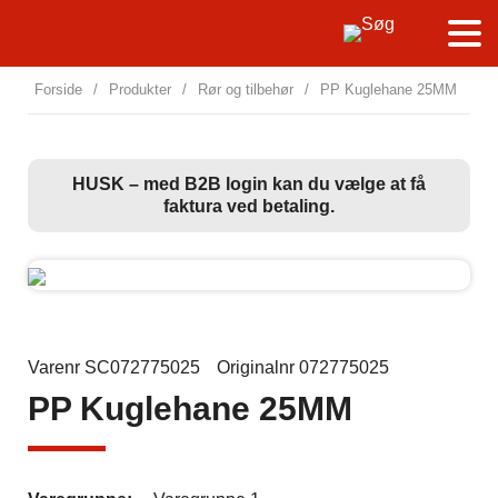
Forside
/
Produkter
/
Rør og tilbehør
/
PP Kuglehane 25MM
HUSK – med B2B login kan du vælge at få
faktura ved betaling.
Varenr SC072775025
Originalnr 072775025
PP Kuglehane 25MM