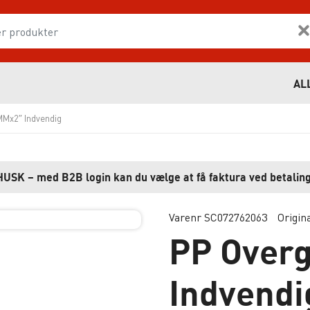
AL
Mx2″ Indvendig
HUSK – med B2B login kan du vælge at få faktura ved betaling
Varenr SC072762063
Origin
PP Over
Indvendi