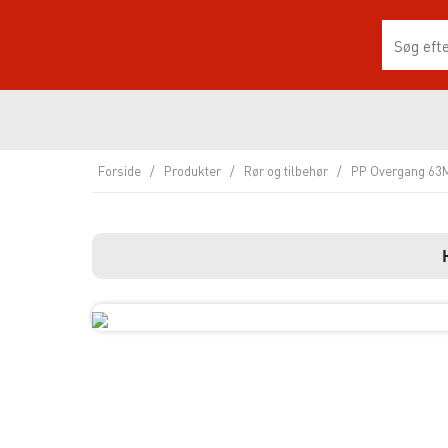
Forside
/
Produkter
/
Rør og tilbehør
/
PP Overgang 63M