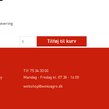
levering
Tilføj til kurv
Tlf:
75 34 33 00
by
Mandag - Fredag kl. 07.30 - 16.00
webshop@wekoagro.dk