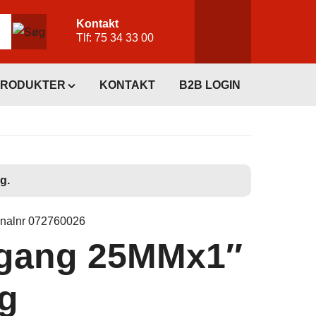
Kontakt
Tlf:
75 34 33 00
PRODUKTER
KONTAKT
B2B LOGIN
g.
inalnr 072760026
gang 25MMx1″
g