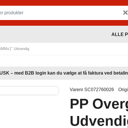
ALLE 
5MMx1″ Udvendig
USK – med B2B login kan du vælge at få faktura ved betalin
Varenr SC072760026
Orig
PP Over
Udvendi