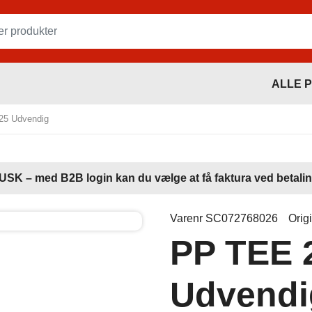
ALLE 
5 Udvendig
USK – med B2B login kan du vælge at få faktura ved betalin
Varenr SC072768026
Orig
PP TEE 
Udvendi