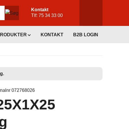
Kontakt
Tlf:
75 34 33 00
PRODUKTER
KONTAKT
B2B LOGIN
g.
inalnr 072768026
25X1X25
g