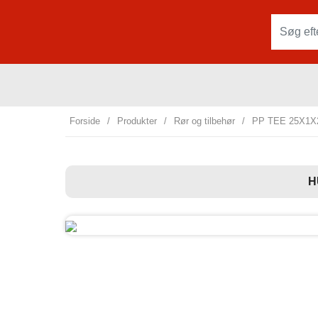
Forside
/
Produkter
/
Rør og tilbehør
/
PP TEE 25X1X2
H