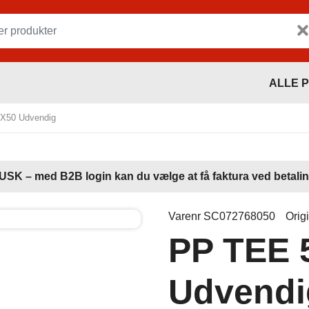
ALLE 
X50 Udvendig
USK – med B2B login kan du vælge at få faktura ved betalin
Varenr SC072768050
Orig
PP TEE
Udvendi