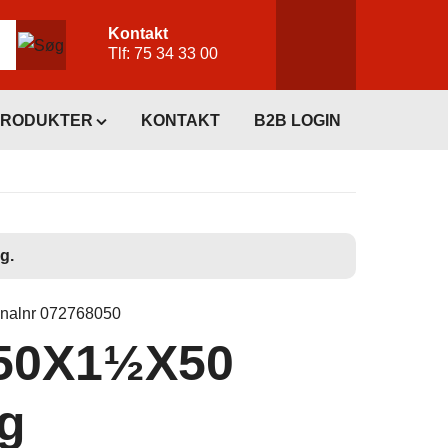
Kontakt
Tlf:
75 34 33 00
PRODUKTER
KONTAKT
B2B LOGIN
g.
inalnr 072768050
 50X1½X50
g