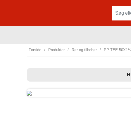
Forside
/
Produkter
/
Rør og tilbehør
/
PP TEE 50X1½
H