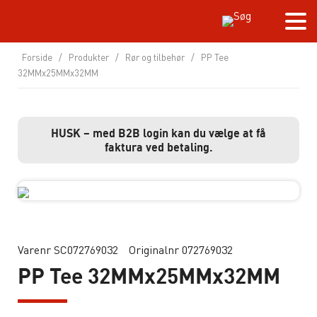
Forside
/
Produkter
/
Rør og tilbehør
/
PP Tee
32MMx25MMx32MM
HUSK – med B2B login kan du vælge at få
faktura ved betaling.
Varenr SC072769032
Originalnr 072769032
PP Tee 32MMx25MMx32MM