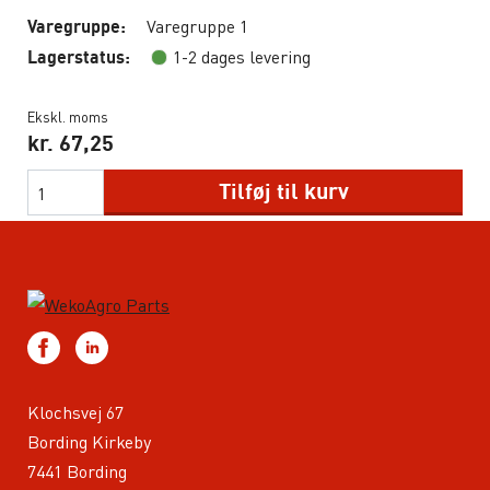
Varegruppe 1
Varegruppe:
1-2 dages levering
Lagerstatus:
Ekskl. moms
kr.
67,25
Tilføj til kurv
Klochsvej 67
Bording Kirkeby
7441 Bording