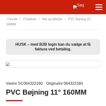
Forside
/
Produkter
/
Rør og tilbehør
/
PVC Bøjning 11°
160MM
HUSK – med B2B login kan du vælge at få
faktura ved betaling.
Varenr SC064322160
Originalnr 064322160
PVC Bøjning 11° 160MM