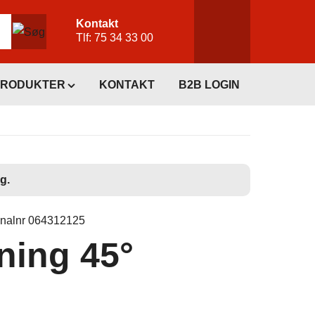
Kontakt
Tlf:
75 34 33 00
PRODUKTER
KONTAKT
B2B LOGIN
g.
inalnr 064312125
ning 45°