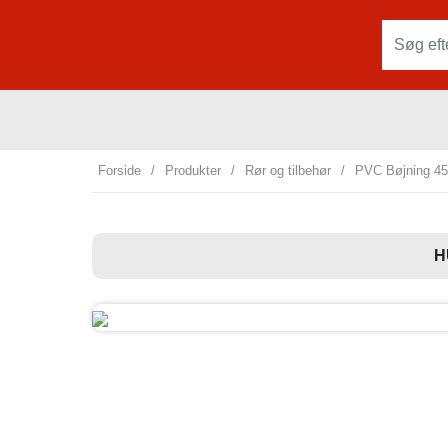
Forside
/
Produkter
/
Rør og tilbehør
/
PVC Bøjning 4
H