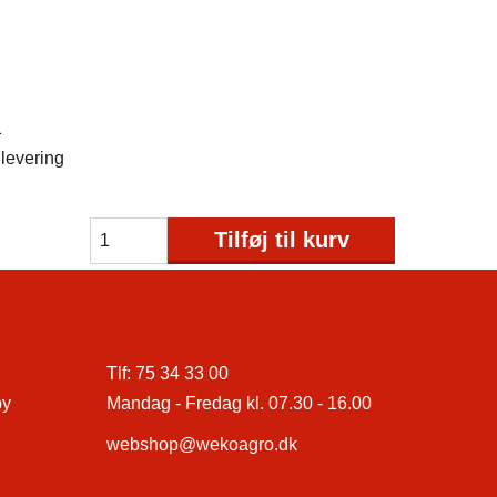
1
levering
Tilføj til kurv
Tlf:
75 34 33 00
by
Mandag - Fredag kl. 07.30 - 16.00
webshop@wekoagro.dk