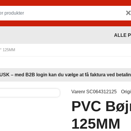
ALLE 
5° 125MM
USK – med B2B login kan du vælge at få faktura ved betalin
Varenr SC064312125
Orig
PVC Bøj
125MM