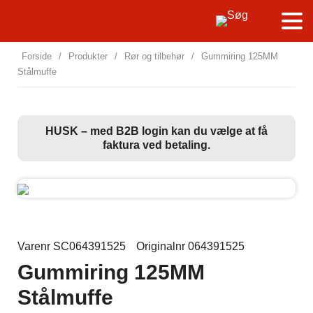
Forside
/
Produkter
/
Rør og tilbehør
/
Gummiring 125MM
Stålmuffe
HUSK – med B2B login kan du vælge at få
faktura ved betaling.
Varenr SC064391525
Originalnr 064391525
Gummiring 125MM
Stålmuffe