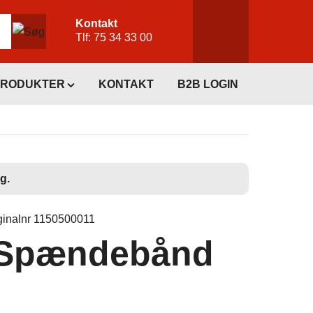
Kontakt
Tlf:
75 34 33 00
PRODUKTER
KONTAKT
B2B LOGIN
g.
ginalnr 1150500011
-Spændebånd