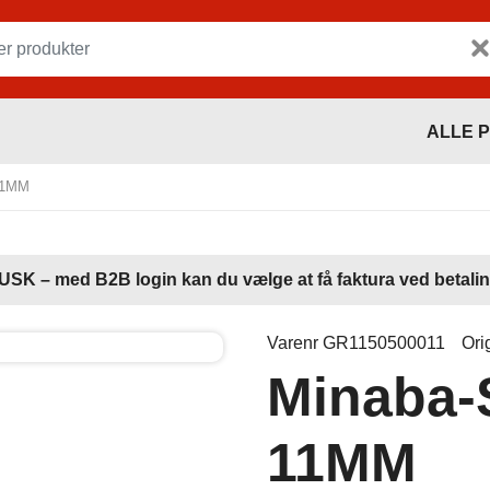
ALLE 
11MM
USK – med B2B login kan du vælge at få faktura ved betalin
Varenr GR1150500011
Ori
Minaba
11MM