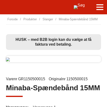
Forside
/
Produkter
/
Slanger
/
Minaba-Spændebånd 15MM
HUSK – med B2B login kan du vælge at få
faktura ved betaling.
Varenr GR1150500015
Originalnr 1150500015
Minaba-Spændebånd 15MM