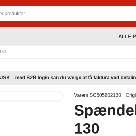
ALLE 
130
USK – med B2B login kan du vælge at få faktura ved betalin
Varenr SC505602130
Orig
Spændeb
130