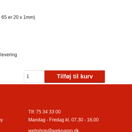
l 65 er 20 x 1mm)
1
levering
Tilføj til kurv
Tlf:
75 34 33 00
by
Mandag - Fredag kl. 07.30 - 16.00
webshop@wekoagro.dk