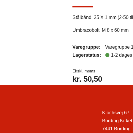
Stålbånd: 25 X 1 mm (2-50 ti
Umbracobolt: M 8 x 60 mm
Varegruppe:
Varegruppe 
Lagerstatus:
1-2 dages 
Ekskl. moms
kr.
50,50
Klochsvej 67
Bording Kirke
7441 Bording