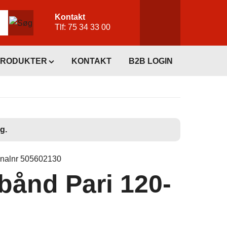
Kontakt
Tlf:
75 34 33 00
PRODUKTER
KONTAKT
B2B LOGIN
g.
inalnr 505602130
ånd Pari 120-