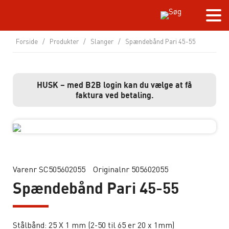
Forside
/
Produkter
/
Slanger
/
Spændebånd Pari 45-55
HUSK – med B2B login kan du vælge at få
faktura ved betaling.
Varenr SC505602055
Originalnr 505602055
Spændebånd Pari 45-55
Stålbånd: 25 X 1 mm (2-50 til 65 er 20 x 1mm)