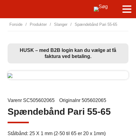
Forside
/
Produkter
/
Slanger
/
Spændebånd Pari 55-65
HUSK – med B2B login kan du vælge at få
faktura ved betaling.
Varenr SC505602065
Originalnr 505602065
Spændebånd Pari 55-65
Stålbånd: 25 X 1 mm (2-50 til 65 er 20 x 1mm)