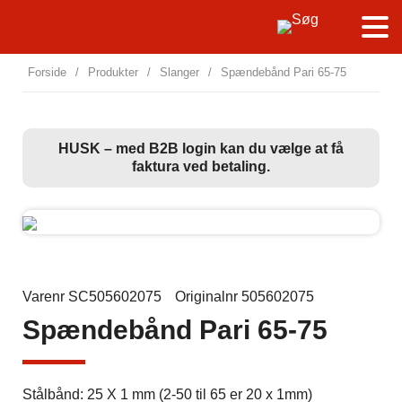
Forside
/
Produkter
/
Slanger
/
Spændebånd Pari 65-75
HUSK – med B2B login kan du vælge at få
faktura ved betaling.
Varenr SC505602075
Originalnr 505602075
Spændebånd Pari 65-75
Stålbånd: 25 X 1 mm (2-50 til 65 er 20 x 1mm)