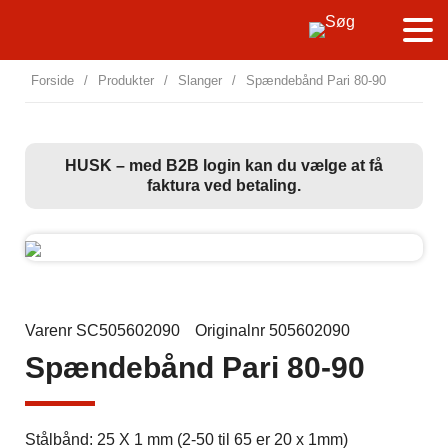
Forside
/
Produkter
/
Slanger
/
Spændebånd Pari 80-90
HUSK – med B2B login kan du vælge at få
faktura ved betaling.
Varenr SC505602090
Originalnr 505602090
Spændebånd Pari 80-90
Stålbånd: 25 X 1 mm (2-50 til 65 er 20 x 1mm)