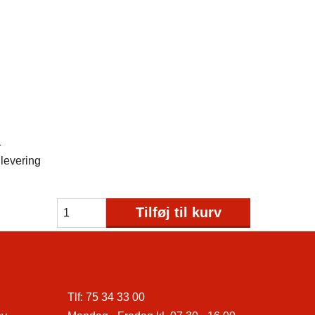
1
levering
Tilføj til kurv
Tlf:
75 34 33 00