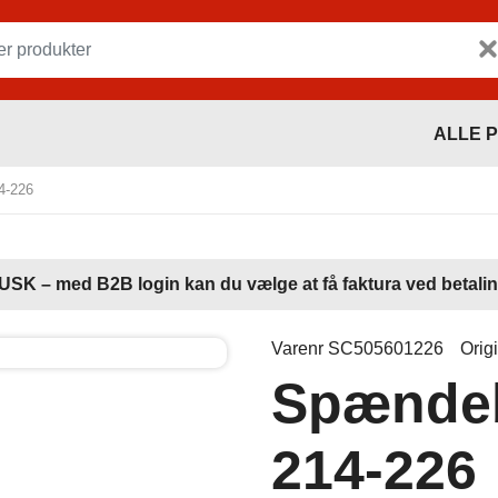
ALLE 
4-226
USK – med B2B login kan du vælge at få faktura ved betalin
Varenr SC505601226
Orig
Spænde
214-226