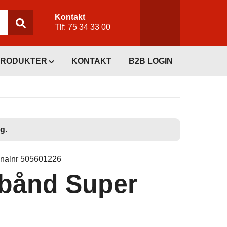
Kontakt
Tlf:
75 34 33 00
PRODUKTER
KONTAKT
B2B LOGIN
g.
inalnr 505601226
bånd Super