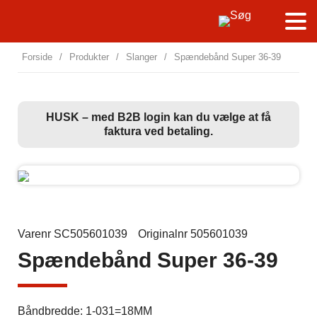
Forside
/
Produkter
/
Slanger
/
Spændebånd Super 36-39
HUSK – med B2B login kan du vælge at få
faktura ved betaling.
Varenr SC505601039
Originalnr 505601039
Spændebånd Super 36-39
Båndbredde: 1-031=18MM