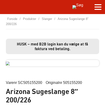
Forside
/
Produkter
/
Slanger
/
Arizona Sugeslange 8″
200/226
HUSK – med B2B login kan du vælge at få
faktura ved betaling.
Varenr SC505155200
Originalnr 505155200
Arizona Sugeslange 8″
200/226