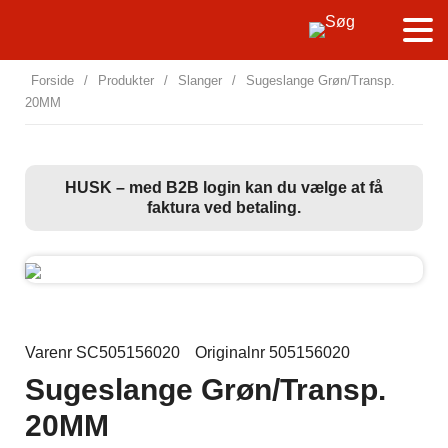
Forside
/
Produkter
/
Slanger
/
Sugeslange Grøn/Transp.
20MM
HUSK – med B2B login kan du vælge at få
faktura ved betaling.
Varenr SC505156020
Originalnr 505156020
Sugeslange Grøn/Transp.
20MM