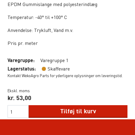
EPDM Gummislange med polyesterindlæg
Temperatur: -40° til +100° C
Anvendelse: Trykluft, Vand m.v.
Pris pr. meter
Varegruppe 1
Varegruppe:
Skaffevare
Lagerstatus:
Kontakt WekoAgro Parts for yderligere oplysninger om leveringstid.
Ekskl. moms
kr.
53,00
Tilføj til kurv