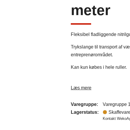
meter
Fleksibel fladliggende nitri
Trykslange til transport af v
entreprenørområdet.
Kan kun købes i hele ruller.
Læs mere
Varegruppe:
Varegruppe 
Lagerstatus:
Skaffevar
Kontakt WekoAgr