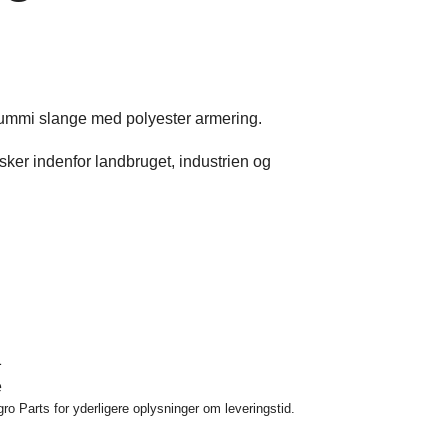
lgummi slange med polyester armering.
æsker indenfor landbruget, industrien og
1
e
o Parts for yderligere oplysninger om leveringstid.