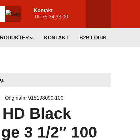
Kontakt
Tlf:
75 34 33 00
PRODUKTER
KONTAKT
B2B LOGIN
g.
0
Originalnr 915198090-100
 HD Black
ge 3 1/2″ 100