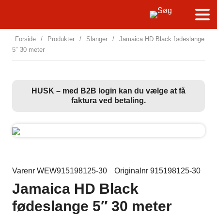
Forside
/
Produkter
/
Slanger
/
Jamaica HD Black fødeslange
5″ 30 meter
HUSK – med B2B login kan du vælge at få
faktura ved betaling.
Varenr WEW915198125-30
Originalnr 915198125-30
Jamaica HD Black
fødeslange 5″ 30 meter