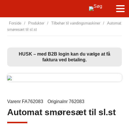
Forside
/
Produkter
/
Tilbehør til vandingsmaskiner
/
Automat
smøresæt til sl.st
HUSK – med B2B login kan du vælge at få
faktura ved betaling.
Varenr FA762083
Originalnr 762083
Automat smøresæt til sl.st