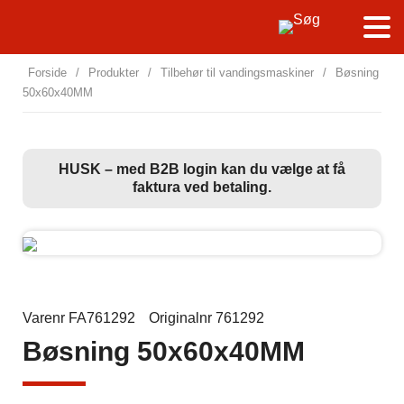
Forside
/
Produkter
/
Tilbehør til vandingsmaskiner
/
Bøsning
50x60x40MM
HUSK – med B2B login kan du vælge at få
faktura ved betaling.
Varenr FA761292
Originalnr 761292
Bøsning 50x60x40MM