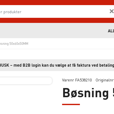
AL
øsning 50x60x50MM
HUSK – med B2B login kan du vælge at få faktura ved betaling
Varenr FA538210
Originaln
Bøsning