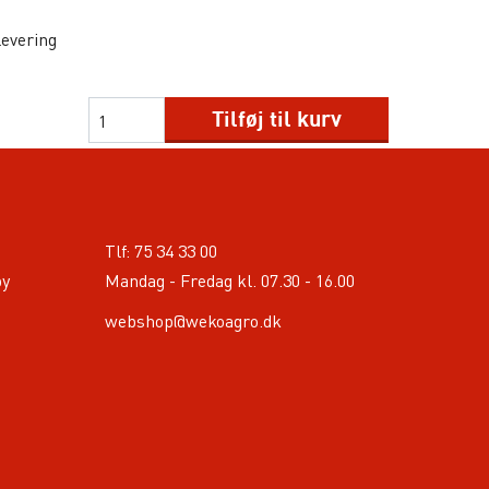
levering
Tilføj til kurv
Tlf:
75 34 33 00
by
Mandag - Fredag kl. 07.30 - 16.00
webshop@wekoagro.dk