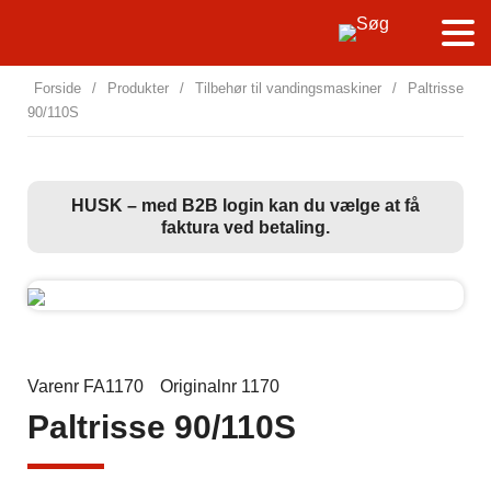
Forside
/
Produkter
/
Tilbehør til vandingsmaskiner
/
Paltrisse
90/110S
HUSK – med B2B login kan du vælge at få
faktura ved betaling.
Varenr FA1170
Originalnr 1170
Paltrisse 90/110S