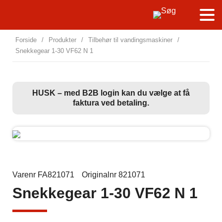
Forside
/
Produkter
/
Tilbehør til vandingsmaskiner
/
Snekkegear 1-30 VF62 N 1
HUSK – med B2B login kan du vælge at få
faktura ved betaling.
Varenr FA821071
Originalnr 821071
Snekkegear 1-30 VF62 N 1