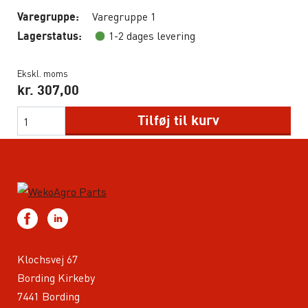
Varegruppe 1
Varegruppe:
1-2 dages levering
Lagerstatus:
Ekskl. moms
kr.
307,00
Tilføj til kurv
Klochsvej 67
Bording Kirkeby
7441 Bording