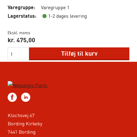
Varegruppe 1
Varegruppe:
1-2 dages levering
Lagerstatus:
Ekskl. moms
kr.
475,00
Tilføj til kurv
Klochsvej 67
Bording Kirkeby
7441 Bording