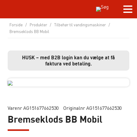
Forside
/
Produkter
/
Tilbehør til vandingsmaskiner
/
Bremseklods BB Mobil
HUSK – med B2B login kan du vælge at få
faktura ved betaling.
Varenr AG151677662530
Originalnr AG151677662530
Bremseklods BB Mobil