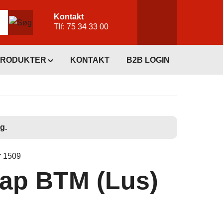
Kontakt
Tlf:
75 34 33 00
PRODUKTER
KONTAKT
B2B LOGIN
g.
r 1509
tap BTM (Lus)