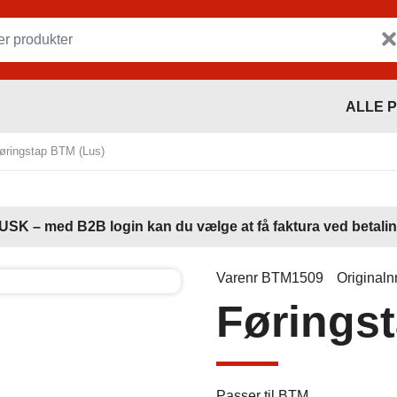
ALLE 
øringstap BTM (Lus)
USK – med B2B login kan du vælge at få faktura ved betalin
Varenr BTM1509
Originaln
Førings
Passer til BTM