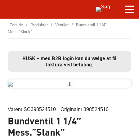
Forside
/
Produkter
/
Ventiler
/
Bundventil 1 1/4″
Mess.”Slank”
HUSK – med B2B login kan du vælge at få
faktura ved betaling.
Varenr SC398524510
Originalnr 398524510
Bundventil 1 1/4″
Mess.”Slank”