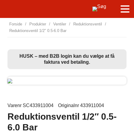
Forside
/
Produkter
/
Ventiler
/
Reduktionsventil
/
Reduktionsventil 1/2″ 0.5-6.0 Bar
HUSK – med B2B login kan du vælge at få
faktura ved betaling.
Varenr SC433911004
Originalnr 433911004
Reduktionsventil 1/2″ 0.5-
6.0 Bar