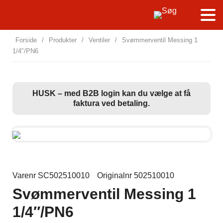
Forside
/
Produkter
/
Ventiler
/
Svømmerventil Messing 1
1/4″/PN6
HUSK – med B2B login kan du vælge at få
faktura ved betaling.
Varenr SC502510010
Originalnr 502510010
Svømmerventil Messing 1
1/4″/PN6