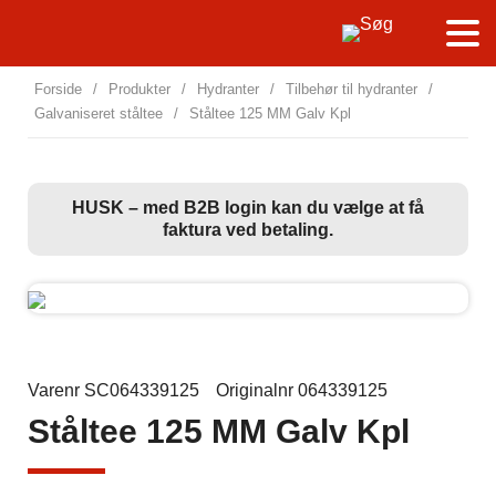
Forside
/
Produkter
/
Hydranter
/
Tilbehør til hydranter
/
Galvaniseret ståltee
/
Ståltee 125 MM Galv Kpl
HUSK – med B2B login kan du vælge at få
faktura ved betaling.
Varenr SC064339125
Originalnr 064339125
Ståltee 125 MM Galv Kpl