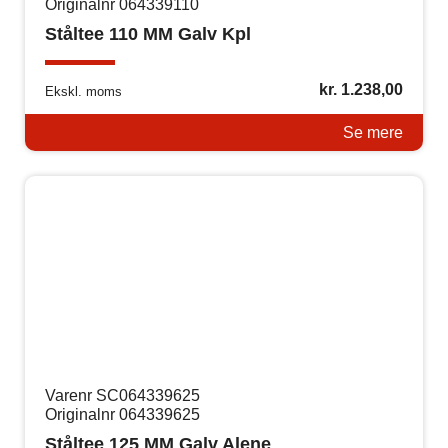
Originalnr 064339110
Ståltee 110 MM Galv Kpl
kr.
1.238,00
Ekskl. moms
Se mere
Varenr SC064339625
Originalnr 064339625
Ståltee 125 MM Galv Alene