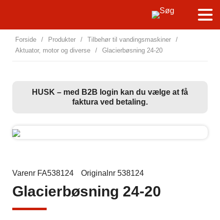
Forside
/
Produkter
/
Tilbehør til vandingsmaskiner
/
Aktuator, motor og diverse
/
Glacierbøsning 24-20
HUSK – med B2B login kan du vælge at få
faktura ved betaling.
Varenr FA538124
Originalnr 538124
Glacierbøsning 24-20