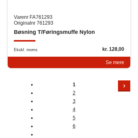
Varenr FA761293
Originalnr 761293
Bøsning T/Føringsmuffe Nylon
kr.
128,00
Ekskl. moms
Se mere
1
2
3
4
5
6