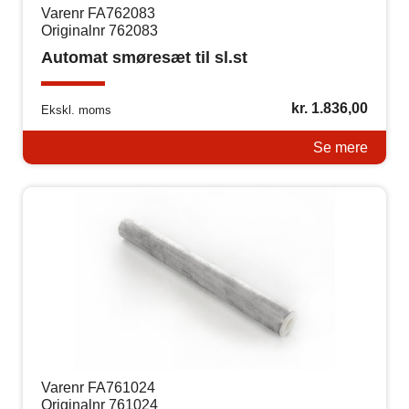
Varenr FA762083
Originalnr 762083
Automat smøresæt til sl.st
kr.
1.836,00
Ekskl. moms
Se mere
Varenr FA761024
Originalnr 761024