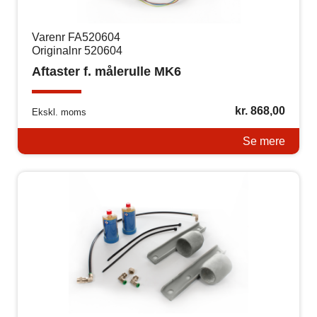
Varenr FA520604
Originalnr 520604
Aftaster f. målerulle MK6
kr.
868,00
Ekskl. moms
Se mere