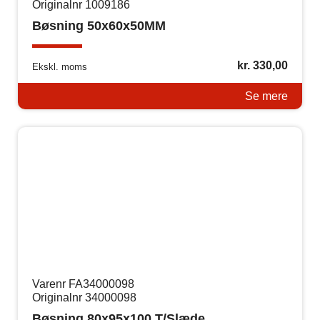
Originalnr 1009186
Bøsning 50x60x50MM
kr.
330,00
Ekskl. moms
Se mere
Varenr FA34000098
Originalnr 34000098
Bøsning 80x95x100 T/Slæde