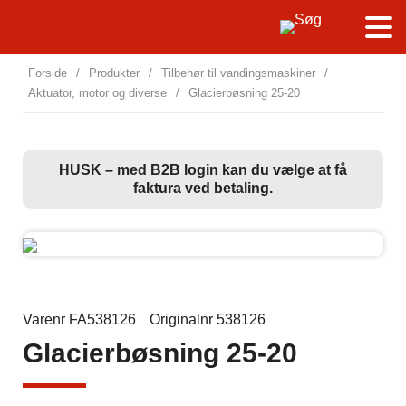
Forside
/
Produkter
/
Tilbehør til vandingsmaskiner
/
Aktuator, motor og diverse
/
Glacierbøsning 25-20
HUSK – med B2B login kan du vælge at få
faktura ved betaling.
Varenr FA538126
Originalnr 538126
Glacierbøsning 25-20